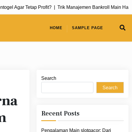
l Agar Tetap Profit? |
Trik Manajemen Bankroll Main Habaner
HOME
SAMPLE PAGE
Search
Search
rna
m
Recent Posts
Pengalaman Main slotgacor: Dari