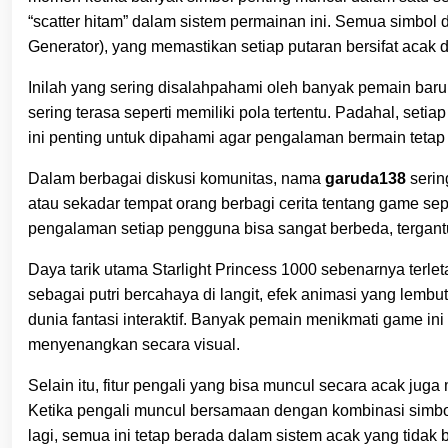
“scatter hitam” dalam sistem permainan ini. Semua simb
Generator), yang memastikan setiap putaran bersifat acak da
Inilah yang sering disalahpahami oleh banyak pemain baru
sering terasa seperti memiliki pola tertentu. Padahal, setia
ini penting untuk dipahami agar pengalaman bermain tetap r
Dalam berbagai diskusi komunitas, nama
garuda138
serin
atau sekadar tempat orang berbagi cerita tentang game sep
pengalaman setiap pengguna bisa sangat berbeda, tergantu
Daya tarik utama Starlight Princess 1000 sebenarnya terl
sebagai putri bercahaya di langit, efek animasi yang lembu
dunia fantasi interaktif. Banyak pemain menikmati game ini
menyenangkan secara visual.
Selain itu, fitur pengali yang bisa muncul secara acak ju
Ketika pengali muncul bersamaan dengan kombinasi simbol te
lagi, semua ini tetap berada dalam sistem acak yang tidak b