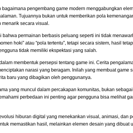
contoh bagaimana pengembang game modern menggabungkan elem
galaman. Tujuannya bukan untuk memberikan pola kemenangan,
 menarik secara visual.
 bahwa permainan berbasis peluang seperti ini tidak menawa
 hoki” atau “pola tertentu”, tetapi secara sistem, hasil tetap
engguna tidak memiliki ekspektasi yang salah.
r dalam membentuk persepsi tentang game ini. Cerita pengalama
 menciptakan narasi yang beragam. Inilah yang membuat game s
erita baru yang dibagikan oleh penggunanya.
ama yang muncul dalam percakapan komunitas, bukan sebagai 
emahami perbedaan ini penting agar pengguna bisa melihat g
 evolusi hiburan digital yang menekankan visual, animasi, dan
at untuk memastikan hasil, melainkan elemen desain yang dibuat 