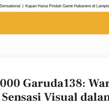
nsational |
Kapan Harus Pindah Game Habanero di Lampiontoge
 1000 Garuda138: Wa
n Sensasi Visual dala