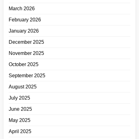
March 2026
February 2026
January 2026
December 2025
November 2025
October 2025
September 2025
August 2025
July 2025
June 2025
May 2025
April 2025