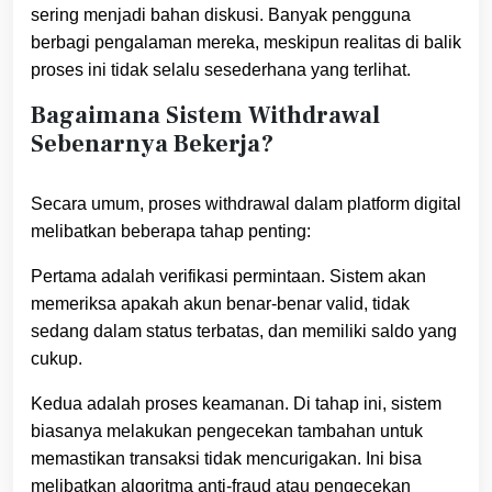
sering menjadi bahan diskusi. Banyak pengguna
berbagi pengalaman mereka, meskipun realitas di balik
proses ini tidak selalu sesederhana yang terlihat.
Bagaimana Sistem Withdrawal
Sebenarnya Bekerja?
Secara umum, proses withdrawal dalam platform digital
melibatkan beberapa tahap penting:
Pertama adalah verifikasi permintaan. Sistem akan
memeriksa apakah akun benar-benar valid, tidak
sedang dalam status terbatas, dan memiliki saldo yang
cukup.
Kedua adalah proses keamanan. Di tahap ini, sistem
biasanya melakukan pengecekan tambahan untuk
memastikan transaksi tidak mencurigakan. Ini bisa
melibatkan algoritma anti-fraud atau pengecekan