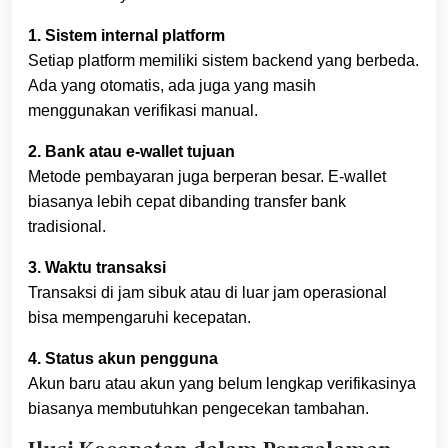
1. Sistem internal platform
Setiap platform memiliki sistem backend yang berbeda.
Ada yang otomatis, ada juga yang masih
menggunakan verifikasi manual.
2. Bank atau e-wallet tujuan
Metode pembayaran juga berperan besar. E-wallet
biasanya lebih cepat dibanding transfer bank
tradisional.
3. Waktu transaksi
Transaksi di jam sibuk atau di luar jam operasional
bisa mempengaruhi kecepatan.
4. Status akun pengguna
Akun baru atau akun yang belum lengkap verifikasinya
biasanya membutuhkan pengecekan tambahan.