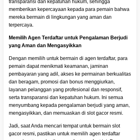
transparansi dan kepatuhan hukum, sehingga
memberikan kepercayaan kepada para pemain bahwa
mereka bermain di lingkungan yang aman dan
terpercaya.
Memilih Agen Terdaftar untuk Pengalaman Berjudi
yang Aman dan Mengasyikkan
Dengan memilih untuk bermain di agen terdaftar, para
pemain dapat menikmati keamanan, jaminan
pembayaran yang adil, akses ke permainan berkualitas
dan beragam, promosi dan bonus menggiurkan,
layanan pelanggan yang profesional dan responsif,
serta transparansi dan kepatuhan hukum. Ini semua
menyumbang kepada pengalaman berjudi yang aman,
mengasyikkan, dan memuaskan di slot gacor resmi.
Jadi, saat Anda mencari tempat untuk bermain slot
gacor resmi, pastikan untuk memilih agen terdaftar