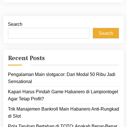
Search
Search
Recent Posts
Pengalaman Main slotgacor: Dari Modal 50 Ribu Jadi
Sensational
Kapan Harus Pindah Game Habanero di Lampiontogel
Agar Tetap Profit?
Trik Manajemen Bankroll Main Habanero Anti-Rungkad
di Slot
Pola Taruhan Bertahap di TOTO: Apakah Benar-Benar