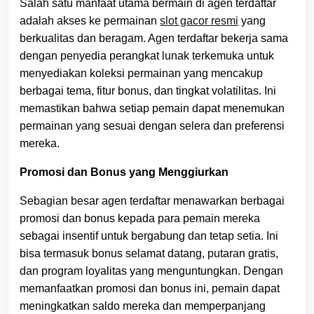
Salah satu manfaat utama bermain di agen terdaftar
adalah akses ke permainan
slot gacor resmi
yang
berkualitas dan beragam. Agen terdaftar bekerja sama
dengan penyedia perangkat lunak terkemuka untuk
menyediakan koleksi permainan yang mencakup
berbagai tema, fitur bonus, dan tingkat volatilitas. Ini
memastikan bahwa setiap pemain dapat menemukan
permainan yang sesuai dengan selera dan preferensi
mereka.
Promosi dan Bonus yang Menggiurkan
Sebagian besar agen terdaftar menawarkan berbagai
promosi dan bonus kepada para pemain mereka
sebagai insentif untuk bergabung dan tetap setia. Ini
bisa termasuk bonus selamat datang, putaran gratis,
dan program loyalitas yang menguntungkan. Dengan
memanfaatkan promosi dan bonus ini, pemain dapat
meningkatkan saldo mereka dan memperpanjang