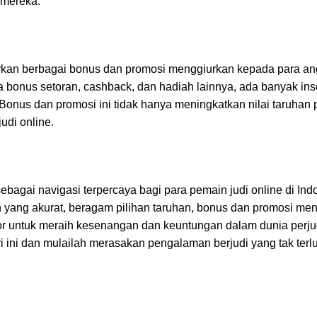
 mereka.
arkan berbagai bonus dan promosi menggiurkan kepada para an
 bonus setoran, cashback, dan hadiah lainnya, ada banyak ins
Bonus dan promosi ini tidak hanya meningkatkan nilai taruhan p
di online.
bagai navigasi terpercaya bagi para pemain judi online di Ind
yang akurat, beragam pilihan taruhan, bonus dan promosi men
or untuk meraih kesenangan dan keuntungan dalam dunia perjud
i ini dan mulailah merasakan pengalaman berjudi yang tak terl