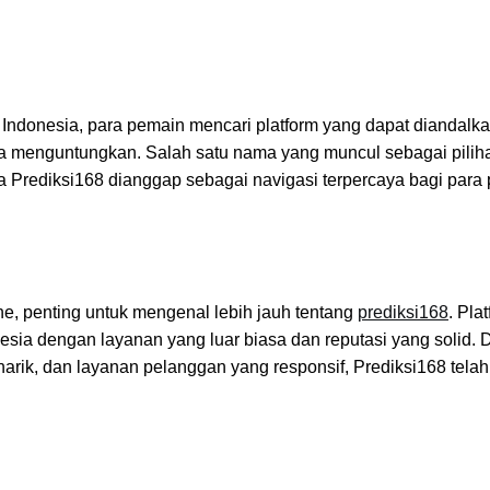
 Indonesia, para pemain mencari platform yang dapat diandalk
 menguntungkan. Salah satu nama yang muncul sebagai piliha
pa Prediksi168 dianggap sebagai navigasi terpercaya bagi para
e, penting untuk mengenal lebih jauh tentang
prediksi168
. Plat
esia dengan layanan yang luar biasa dan reputasi yang solid. 
narik, dan layanan pelanggan yang responsif, Prediksi168 tela