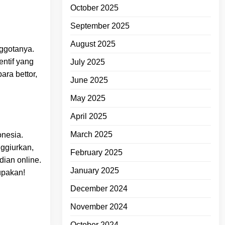
October 2025
September 2025
August 2025
ggotanya.
entif yang
July 2025
ara bettor,
June 2025
May 2025
April 2025
March 2025
onesia.
ggiurkan,
February 2025
ian online.
January 2025
upakan!
December 2024
November 2024
October 2024