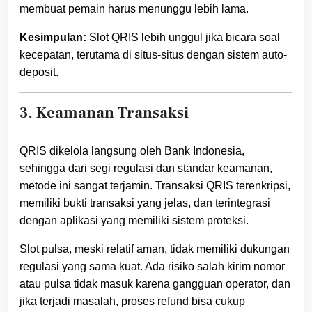
membuat pemain harus menunggu lebih lama.
Kesimpulan:
Slot QRIS lebih unggul jika bicara soal
kecepatan, terutama di situs-situs dengan sistem auto-
deposit.
3. Keamanan Transaksi
QRIS dikelola langsung oleh Bank Indonesia,
sehingga dari segi regulasi dan standar keamanan,
metode ini sangat terjamin. Transaksi QRIS terenkripsi,
memiliki bukti transaksi yang jelas, dan terintegrasi
dengan aplikasi yang memiliki sistem proteksi.
Slot pulsa, meski relatif aman, tidak memiliki dukungan
regulasi yang sama kuat. Ada risiko salah kirim nomor
atau pulsa tidak masuk karena gangguan operator, dan
jika terjadi masalah, proses refund bisa cukup