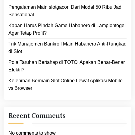
Pengalaman Main slotgacor: Dari Modal 50 Ribu Jadi
Sensational
Kapan Harus Pindah Game Habanero di Lampiontogel
Agar Tetap Profit?
Trik Manajemen Bankroll Main Habanero Anti-Rungkad
di Slot
Pola Taruhan Bertahap di TOTO: Apakah Benar-Benar
Efektif?
Kelebihan Bermain Slot Online Lewat Aplikasi Mobile
vs Browser
Recent Comments
No comments to show.