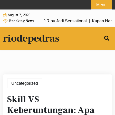
Skip
Menu
to
August 7, 2026
content
Breaking News
gacor: Dari Modal 50 Ribu Jadi Sensational |
Kapan Harus Pi
riodepedras
Uncategorized
Skill VS
Keberuntungan: Apa