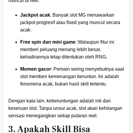
muncul di reel.
Jackpot acak
: Banyak slot MG menawarkan
jackpot progresif atau fixed yang muncul secara
acak.
Free spin dan mini game
: Walaupun fitur ini
memberi peluang menang lebih besar,
kehadirannya tetap ditentukan oleh RNG.
Momen gacor
: Pemain sering menyebutnya saat
slot memberi kemenangan beruntun. Ini adalah
fenomena acak, bukan hasil skill tertentu.
Dengan kata lain, keberuntungan adalah inti dari
keseruan slot. Tanpa unsur acak, slot akan kehilangan
sensasi menegangkan setiap putaran reel.
3. Apakah Skill Bisa