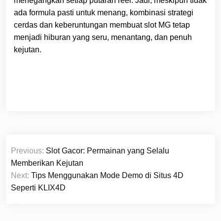
menegangkan setiap putaran reel. Jadi, meskipun tidak
ada formula pasti untuk menang, kombinasi strategi
cerdas dan keberuntungan membuat slot MG tetap
menjadi hiburan yang seru, menantang, dan penuh
kejutan.
Post
Previous:
Slot Gacor: Permainan yang Selalu
navigation
Memberikan Kejutan
Next:
Tips Menggunakan Mode Demo di Situs 4D
Seperti KLIX4D