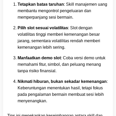
Tetapkan batas taruhan
: Skill manajemen uang
membantu mengontrol pengeluaran dan
memperpanjang sesi bermain.
Pilih slot sesuai volatilitas
: Slot dengan
volatilitas tinggi memberi kemenangan besar
jarang, sementara volatilitas rendah memberi
kemenangan lebih sering.
Manfaatkan demo slot
: Coba versi demo untuk
memahami fitur, simbol, dan peluang menang
tanpa risiko finansial.
Nikmati hiburan, bukan sekadar kemenangan
:
Keberuntungan menentukan hasil, tetapi fokus
pada pengalaman bermain membuat sesi lebih
menyenangkan.
Tips ini menekankan keseimbangan antara skill dan