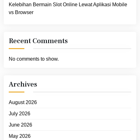
Kelebihan Bermain Slot Online Lewat Aplikasi Mobile
vs Browser
Recent Comments
No comments to show.
Archives
August 2026
July 2026
June 2026
May 2026