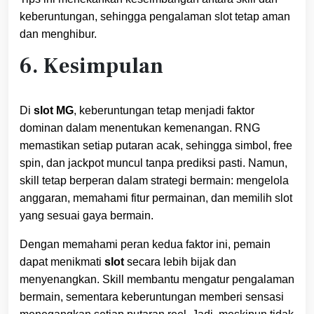
keberuntungan, sehingga pengalaman slot tetap aman
dan menghibur.
6. Kesimpulan
Di
slot MG
, keberuntungan tetap menjadi faktor
dominan dalam menentukan kemenangan. RNG
memastikan setiap putaran acak, sehingga simbol, free
spin, dan jackpot muncul tanpa prediksi pasti. Namun,
skill tetap berperan dalam strategi bermain: mengelola
anggaran, memahami fitur permainan, dan memilih slot
yang sesuai gaya bermain.
Dengan memahami peran kedua faktor ini, pemain
dapat menikmati
slot
secara lebih bijak dan
menyenangkan. Skill membantu mengatur pengalaman
bermain, sementara keberuntungan memberi sensasi