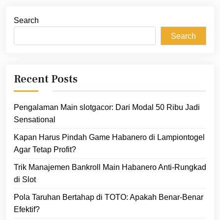
Search
Search
Recent Posts
Pengalaman Main slotgacor: Dari Modal 50 Ribu Jadi
Sensational
Kapan Harus Pindah Game Habanero di Lampiontogel
Agar Tetap Profit?
Trik Manajemen Bankroll Main Habanero Anti-Rungkad
di Slot
Pola Taruhan Bertahap di TOTO: Apakah Benar-Benar
Efektif?