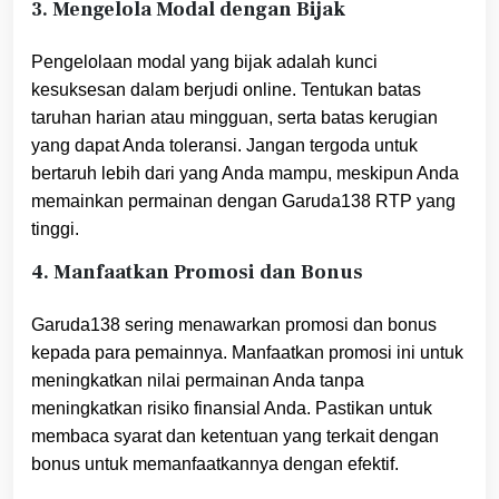
3.
Mengelola Modal dengan Bijak
Pengelolaan modal yang bijak adalah kunci
kesuksesan dalam berjudi online. Tentukan batas
taruhan harian atau mingguan, serta batas kerugian
yang dapat Anda toleransi. Jangan tergoda untuk
bertaruh lebih dari yang Anda mampu, meskipun Anda
memainkan permainan dengan Garuda138 RTP yang
tinggi.
4.
Manfaatkan Promosi dan Bonus
Garuda138 sering menawarkan promosi dan bonus
kepada para pemainnya. Manfaatkan promosi ini untuk
meningkatkan nilai permainan Anda tanpa
meningkatkan risiko finansial Anda. Pastikan untuk
membaca syarat dan ketentuan yang terkait dengan
bonus untuk memanfaatkannya dengan efektif.