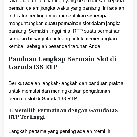
rata-rata dari total taruhan yang dikembalikan kepada
pemain dalam jangka waktu yang panjang. Ini adalah
indikator penting untuk menentukan seberapa
menguntungkan suatu permainan slot dalam jangka
panjang. Semakin tinggi nilai RTP suatu permainan,
semakin besar pula peluang untuk memenangkan
kembali sebagian besar dari taruhan Anda.
Panduan Lengkap Bermain Slot di
Garuda138 RTP
Berikut adalah langkah-langkah dan panduan praktis
untuk memulai dan meningkatkan pengalaman
bermain slot di Garuda138 RTP:
1.
Memilih Permainan dengan Garuda138
RTP Tertinggi
Langkah pertama yang penting adalah memilih