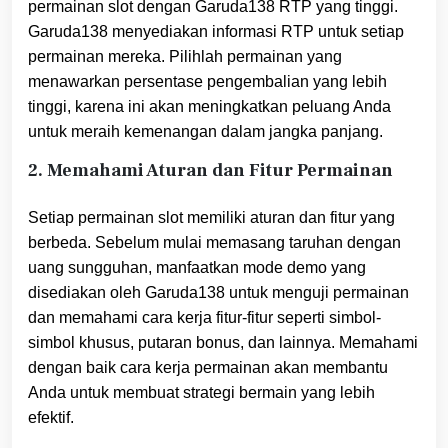
permainan slot dengan Garuda138 RTP yang tinggi.
Garuda138 menyediakan informasi RTP untuk setiap
permainan mereka. Pilihlah permainan yang
menawarkan persentase pengembalian yang lebih
tinggi, karena ini akan meningkatkan peluang Anda
untuk meraih kemenangan dalam jangka panjang.
2.
Memahami Aturan dan Fitur Permainan
Setiap permainan slot memiliki aturan dan fitur yang
berbeda. Sebelum mulai memasang taruhan dengan
uang sungguhan, manfaatkan mode demo yang
disediakan oleh Garuda138 untuk menguji permainan
dan memahami cara kerja fitur-fitur seperti simbol-
simbol khusus, putaran bonus, dan lainnya. Memahami
dengan baik cara kerja permainan akan membantu
Anda untuk membuat strategi bermain yang lebih
efektif.