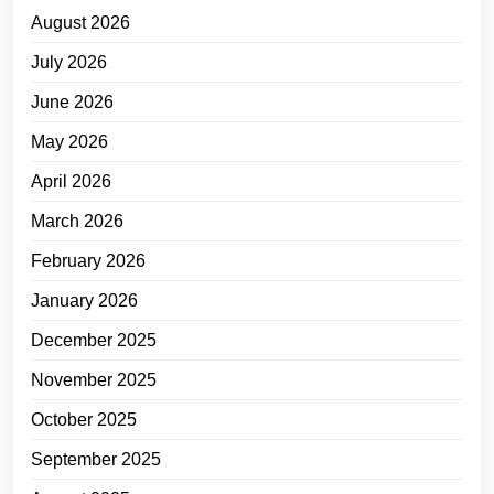
August 2026
July 2026
June 2026
May 2026
April 2026
March 2026
February 2026
January 2026
December 2025
November 2025
October 2025
September 2025