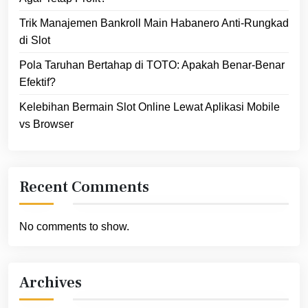
Trik Manajemen Bankroll Main Habanero Anti-Rungkad
di Slot
Pola Taruhan Bertahap di TOTO: Apakah Benar-Benar
Efektif?
Kelebihan Bermain Slot Online Lewat Aplikasi Mobile
vs Browser
Recent Comments
No comments to show.
Archives