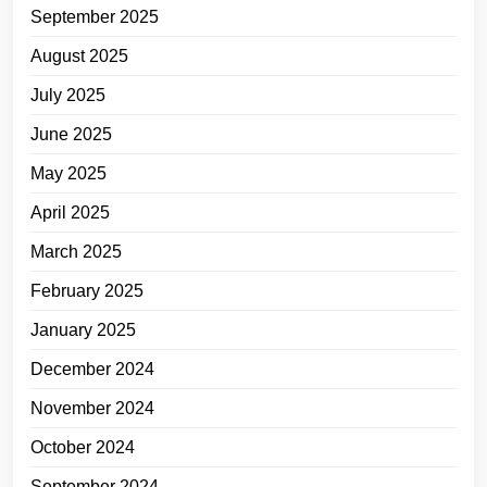
September 2025
August 2025
July 2025
June 2025
May 2025
April 2025
March 2025
February 2025
January 2025
December 2024
November 2024
October 2024
September 2024