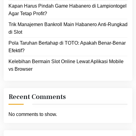
Kapan Harus Pindah Game Habanero di Lampiontogel
Agar Tetap Profit?
Trik Manajemen Bankroll Main Habanero Anti-Rungkad
di Slot
Pola Taruhan Bertahap di TOTO: Apakah Benar-Benar
Efektif?
Kelebihan Bermain Slot Online Lewat Aplikasi Mobile
vs Browser
Recent Comments
No comments to show.