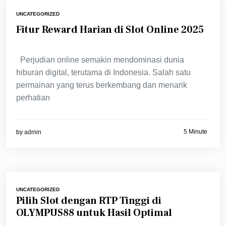
UNCATEGORIZED
Fitur Reward Harian di Slot Online 2025
Perjudian online semakin mendominasi dunia
hiburan digital, terutama di Indonesia. Salah satu
permainan yang terus berkembang dan menarik
perhatian
5 Minute
by
admin
UNCATEGORIZED
Pilih Slot dengan RTP Tinggi di
OLYMPUS88 untuk Hasil Optimal