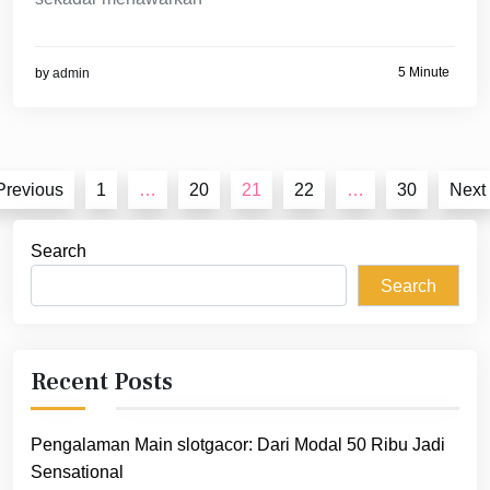
5 Minute
by
admin
Posts
Previous
1
…
20
21
22
…
30
Next
pagination
Search
Search
Recent Posts
Pengalaman Main slotgacor: Dari Modal 50 Ribu Jadi
Sensational