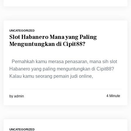
UNCATEGORIZED
Slot Habanero Mana yang Paling
Menguntungkan di Cipit88?
Pernahkah kamu merasa penasaran, mana sih slot
Habanero yang paling menguntungkan di Cipit88?
Kalau kamu seorang pemain judi online,
4 Minute
by
admin
UNCATEGORIZED