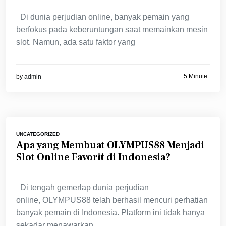
Di dunia perjudian online, banyak pemain yang
berfokus pada keberuntungan saat memainkan mesin
slot. Namun, ada satu faktor yang
5 Minute
by
admin
UNCATEGORIZED
Apa yang Membuat OLYMPUS88 Menjadi
Slot Online Favorit di Indonesia?
Di tengah gemerlap dunia perjudian
online, OLYMPUS88 telah berhasil mencuri perhatian
banyak pemain di Indonesia. Platform ini tidak hanya
sekadar menawarkan