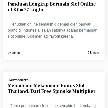
Panduan Lengkap Bermain Slot Online
di Kilat77 Login
Perjudian online semakin digemari oleh banyak
orang di Indonesia, salah satunya adalah permainan
slot online. Slot menjadi favorit karena
5 Minute
by
admin
UNCATEGORIZED
Memahami Mekanisme Bonus Slot
Thailand: Dari Free Spins ke Multiplier
Dunia permainan slot online semakin berkembang