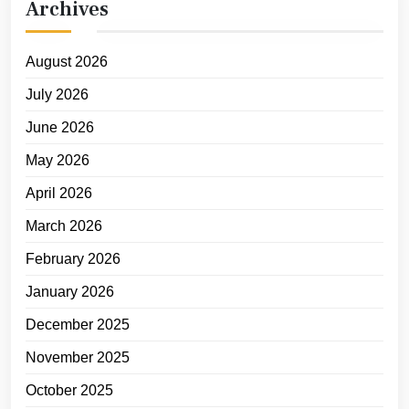
Archives
August 2026
July 2026
June 2026
May 2026
April 2026
March 2026
February 2026
January 2026
December 2025
November 2025
October 2025