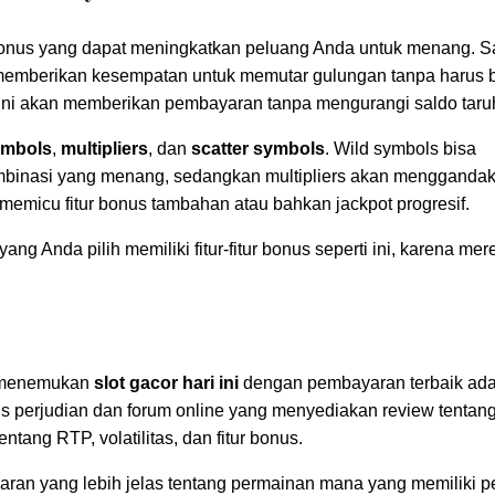
 bonus yang dapat meningkatkan peluang Anda untuk menang. S
s memberikan kesempatan untuk memutar gulungan tanpa harus b
s ini akan memberikan pembayaran tanpa mengurangi saldo tar
ymbols
,
multipliers
, dan
scatter symbols
. Wild symbols bisa
binasi yang menang, sedangkan multipliers akan mengganda
i memicu fitur bonus tambahan atau bahkan jackpot progresif.
yang Anda pilih memiliki fitur-fitur bonus seperti ini, karena me
uk menemukan
slot gacor hari ini
dengan pembayaran terbaik ad
tus perjudian dan forum online yang menyediakan review tentan
ang RTP, volatilitas, dan fitur bonus.
an yang lebih jelas tentang permainan mana yang memiliki 