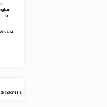
 fitur
angkan
, dan
peluang
 di Indonesia