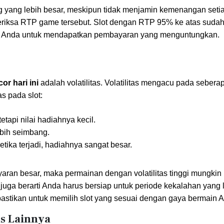
g yang lebih besar, meskipun tidak menjamin kemenangan setia
eriksa RTP game tersebut. Slot dengan RTP 95% ke atas suda
an Anda untuk mendapatkan pembayaran yang menguntungkan.
cor hari ini
adalah volatilitas. Volatilitas mengacu pada sebera
as pada slot:
etapi nilai hadiahnya kecil.
bih seimbang.
etika terjadi, hadiahnya sangat besar.
an besar, maka permainan dengan volatilitas tinggi mungkin
i juga berarti Anda harus bersiap untuk periode kekalahan yang 
stikan untuk memilih slot yang sesuai dengan gaya bermain 
us Lainnya