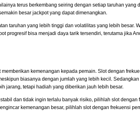
 nilainya terus berkembang seiring dengan setiap taruhan yang 
semakin besar jackpot yang dapat dimenangkan.
an taruhan yang lebih tinggi dan volatilitas yang lebih besar.
 progresif bisa menjadi daya tarik tersendiri, terutama jika An
ot memberikan kemenangan kepada pemain. Slot dengan frekue
eskipun biasanya dengan jumlah yang lebih kecil. Sedangkan
jarang, tetapi hadiah yang diberikan jauh lebih besar.
bil dan tidak ingin terlalu banyak risiko, pilihlah slot dengan 
engincar kemenangan besar, pilihlah slot dengan frekuensi p