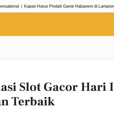
ational |
Kapan Harus Pindah Game Habanero di Lampiontogel 
asi Slot Gacor Hari I
n Terbaik