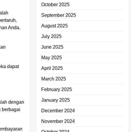
October 2025
alah
September 2025
ertaruh,
August 2025
uhan Anda.
July 2025
June 2025
kan
May 2025
reka dapat
April 2025
March 2025
February 2025
January 2025
alah dengan
g berbagai
December 2024
November 2024
pembayaran
October 2024