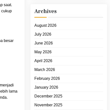
p saat.
Archives
h cukup
August 2026
July 2026
pa besar
June 2026
May 2026
April 2026
March 2026
February 2026
 menjadi
January 2026
lebih lama
December 2025
Anda.
November 2025