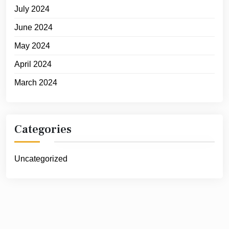
July 2024
June 2024
May 2024
April 2024
March 2024
Categories
Uncategorized