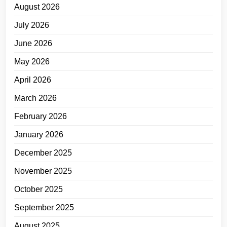
August 2026
July 2026
June 2026
May 2026
April 2026
March 2026
February 2026
January 2026
December 2025
November 2025
October 2025
September 2025
August 2025