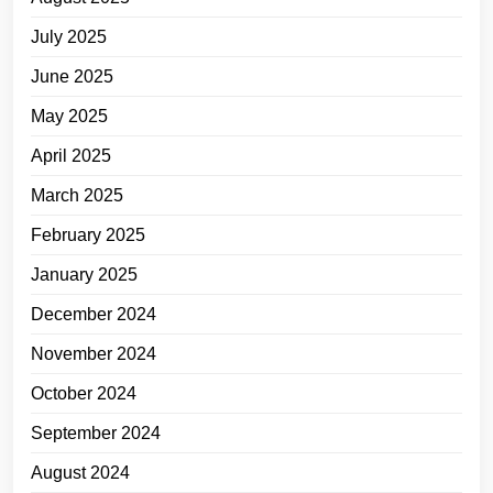
July 2025
June 2025
May 2025
April 2025
March 2025
February 2025
January 2025
December 2024
November 2024
October 2024
September 2024
August 2024