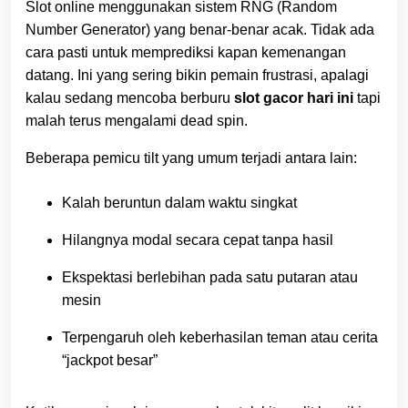
Slot online menggunakan sistem RNG (Random
Number Generator) yang benar-benar acak. Tidak ada
cara pasti untuk memprediksi kapan kemenangan
datang. Ini yang sering bikin pemain frustrasi, apalagi
kalau sedang mencoba berburu
slot gacor hari ini
tapi
malah terus mengalami dead spin.
Beberapa pemicu tilt yang umum terjadi antara lain:
Kalah beruntun dalam waktu singkat
Hilangnya modal secara cepat tanpa hasil
Ekspektasi berlebihan pada satu putaran atau
mesin
Terpengaruh oleh keberhasilan teman atau cerita
“jackpot besar”