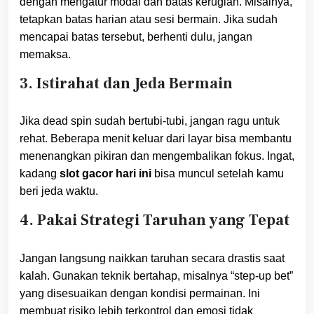
dengan mengatur modal dan batas kerugian. Misalnya,
tetapkan batas harian atau sesi bermain. Jika sudah
mencapai batas tersebut, berhenti dulu, jangan
memaksa.
3.
Istirahat dan Jeda Bermain
Jika dead spin sudah bertubi-tubi, jangan ragu untuk
rehat. Beberapa menit keluar dari layar bisa membantu
menenangkan pikiran dan mengembalikan fokus. Ingat,
kadang
slot gacor hari ini
bisa muncul setelah kamu
beri jeda waktu.
4.
Pakai Strategi Taruhan yang Tepat
Jangan langsung naikkan taruhan secara drastis saat
kalah. Gunakan teknik bertahap, misalnya “step-up bet”
yang disesuaikan dengan kondisi permainan. Ini
membuat risiko lebih terkontrol dan emosi tidak