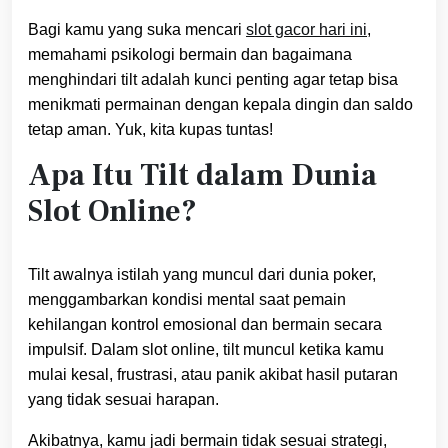
Bagi kamu yang suka mencari
slot gacor hari ini
,
memahami psikologi bermain dan bagaimana
menghindari tilt adalah kunci penting agar tetap bisa
menikmati permainan dengan kepala dingin dan saldo
tetap aman. Yuk, kita kupas tuntas!
Apa Itu Tilt dalam Dunia
Slot Online?
Tilt awalnya istilah yang muncul dari dunia poker,
menggambarkan kondisi mental saat pemain
kehilangan kontrol emosional dan bermain secara
impulsif. Dalam slot online, tilt muncul ketika kamu
mulai kesal, frustrasi, atau panik akibat hasil putaran
yang tidak sesuai harapan.
Akibatnya, kamu jadi bermain tidak sesuai strategi,