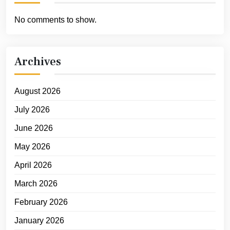
No comments to show.
Archives
August 2026
July 2026
June 2026
May 2026
April 2026
March 2026
February 2026
January 2026