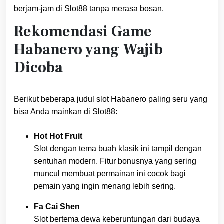
berjam-jam di Slot88 tanpa merasa bosan.
Rekomendasi Game
Habanero yang Wajib
Dicoba
Berikut beberapa judul slot Habanero paling seru yang
bisa Anda mainkan di Slot88:
Hot Hot Fruit
Slot dengan tema buah klasik ini tampil dengan
sentuhan modern. Fitur bonusnya yang sering
muncul membuat permainan ini cocok bagi
pemain yang ingin menang lebih sering.
Fa Cai Shen
Slot bertema dewa keberuntungan dari budaya