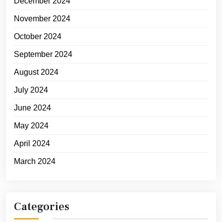
December 2024
November 2024
October 2024
September 2024
August 2024
July 2024
June 2024
May 2024
April 2024
March 2024
Categories