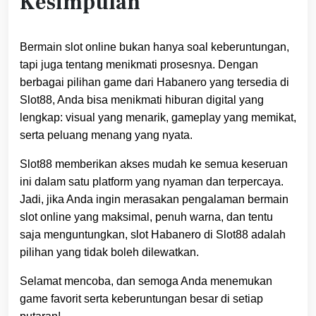
Kesimpulan
Bermain slot online bukan hanya soal keberuntungan,
tapi juga tentang menikmati prosesnya. Dengan
berbagai pilihan game dari Habanero yang tersedia di
Slot88, Anda bisa menikmati hiburan digital yang
lengkap: visual yang menarik, gameplay yang memikat,
serta peluang menang yang nyata.
Slot88 memberikan akses mudah ke semua keseruan
ini dalam satu platform yang nyaman dan terpercaya.
Jadi, jika Anda ingin merasakan pengalaman bermain
slot online yang maksimal, penuh warna, dan tentu
saja menguntungkan, slot Habanero di Slot88 adalah
pilihan yang tidak boleh dilewatkan.
Selamat mencoba, dan semoga Anda menemukan
game favorit serta keberuntungan besar di setiap