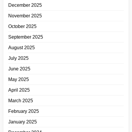
December 2025
November 2025
October 2025
September 2025
August 2025
July 2025
June 2025
May 2025
April 2025
March 2025
February 2025
January 2025