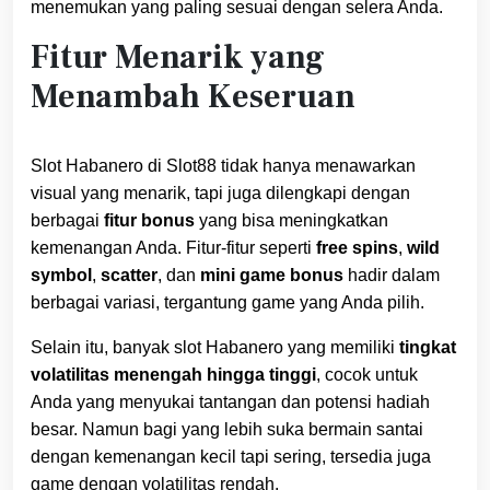
menemukan yang paling sesuai dengan selera Anda.
Fitur Menarik yang
Menambah Keseruan
Slot Habanero di Slot88 tidak hanya menawarkan
visual yang menarik, tapi juga dilengkapi dengan
berbagai
fitur bonus
yang bisa meningkatkan
kemenangan Anda. Fitur-fitur seperti
free spins
,
wild
symbol
,
scatter
, dan
mini game bonus
hadir dalam
berbagai variasi, tergantung game yang Anda pilih.
Selain itu, banyak slot Habanero yang memiliki
tingkat
volatilitas menengah hingga tinggi
, cocok untuk
Anda yang menyukai tantangan dan potensi hadiah
besar. Namun bagi yang lebih suka bermain santai
dengan kemenangan kecil tapi sering, tersedia juga
game dengan volatilitas rendah.