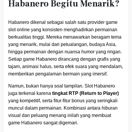
Habanero Begitu Menarik?
Habanero dikenal sebagai salah satu provider game
slot online yang konsisten menghadirkan permainan
berkualitas tinggi. Mereka menawarkan beragam tema
yang menarik, mulai dari petualangan, budaya Asia,
hingga permainan dengan nuansa humor yang ringan.
Setiap game Habanero dirancang dengan grafis yang
tajam, animasi halus, serta efek suara yang mendalam,
memberikan pengalaman bermain yang imersif.
Namun, bukan hanya soal tampilan. Slot Habanero
juga terkenal karena
tingkat RTP (Return to Player)
yang kompetitif, serta fitur-fitur bonus yang seringkali
muncul dalam permainan. Kombinasi antara hiburan
visual dan peluang menang inilah yang membuat
game Habanero sangat digemari.