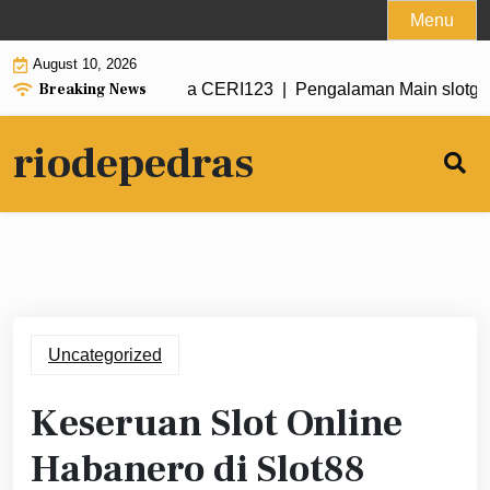
Skip
Menu
to
August 10, 2026
content
Breaking News
ang “Hangat” Versi Data CERI123 |
Pengalaman Main slotgacor:
riodepedras
Uncategorized
Keseruan Slot Online
Habanero di Slot88