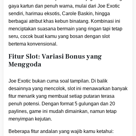
gaya kartun dan penuh warna, mulai dari Joe Exotic
sendiri, harimau eksotis, Carole Baskin, hingga
berbagai atribut khas kebun binatang. Kombinasi ini
menciptakan suasana bermain yang ringan tapi tetap
seru, cocok buat kamu yang bosan dengan slot
bertema konvensional.
Fitur Slot: Variasi Bonus yang
Menggoda
Joe Exotic bukan cuma soal tampilan. Di balik
desainnya yang mencolok, slot ini menawarkan banyak
fitur menarik yang membuat setiap putaran terasa
penuh potensi. Dengan format 5 gulungan dan 20
paylines, game ini mudah dimainkan, namun tetap
menyimpan kejutan.
Beberapa fitur andalan yang wajib kamu ketahui: