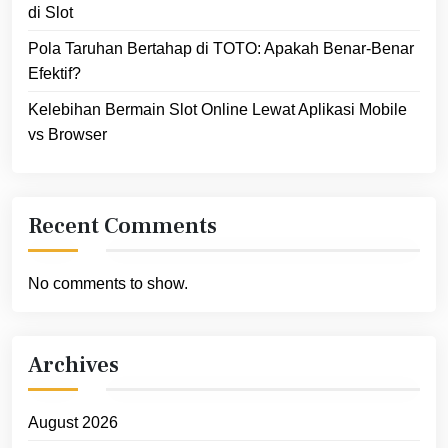
di Slot
Pola Taruhan Bertahap di TOTO: Apakah Benar-Benar
Efektif?
Kelebihan Bermain Slot Online Lewat Aplikasi Mobile
vs Browser
Recent Comments
No comments to show.
Archives
August 2026