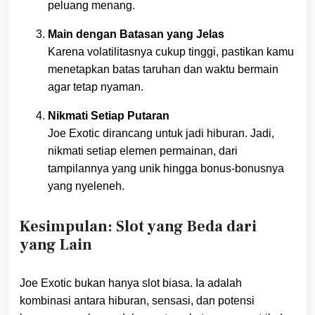
peluang menang.
Main dengan Batasan yang Jelas
Karena volatilitasnya cukup tinggi, pastikan kamu
menetapkan batas taruhan dan waktu bermain
agar tetap nyaman.
Nikmati Setiap Putaran
Joe Exotic dirancang untuk jadi hiburan. Jadi,
nikmati setiap elemen permainan, dari
tampilannya yang unik hingga bonus-bonusnya
yang nyeleneh.
Kesimpulan: Slot yang Beda dari
yang Lain
Joe Exotic bukan hanya slot biasa. Ia adalah
kombinasi antara hiburan, sensasi, dan potensi