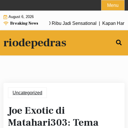
Skip
Menu
to
August 6, 2026
content
Breaking News
tgacor: Dari Modal 50 Ribu Jadi Sensational |
Kapan Harus Pi
riodepedras
Uncategorized
Joe Exotic di
Matahari303: Tema