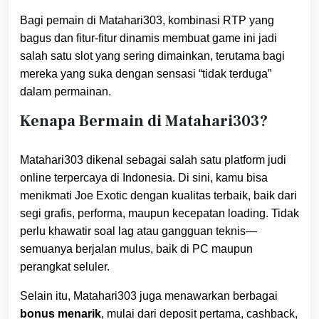
Bagi pemain di Matahari303, kombinasi RTP yang
bagus dan fitur-fitur dinamis membuat game ini jadi
salah satu slot yang sering dimainkan, terutama bagi
mereka yang suka dengan sensasi “tidak terduga”
dalam permainan.
Kenapa Bermain di Matahari303?
Matahari303 dikenal sebagai salah satu platform judi
online terpercaya di Indonesia. Di sini, kamu bisa
menikmati Joe Exotic dengan kualitas terbaik, baik dari
segi grafis, performa, maupun kecepatan loading. Tidak
perlu khawatir soal lag atau gangguan teknis—
semuanya berjalan mulus, baik di PC maupun
perangkat seluler.
Selain itu, Matahari303 juga menawarkan berbagai
bonus menarik
, mulai dari deposit pertama, cashback,