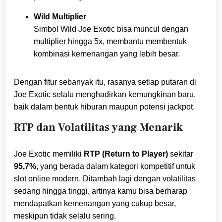
Wild Multiplier
Simbol Wild Joe Exotic bisa muncul dengan
multiplier hingga 5x, membantu membentuk
kombinasi kemenangan yang lebih besar.
Dengan fitur sebanyak itu, rasanya setiap putaran di
Joe Exotic selalu menghadirkan kemungkinan baru,
baik dalam bentuk hiburan maupun potensi jackpot.
RTP dan Volatilitas yang Menarik
Joe Exotic memiliki
RTP (Return to Player)
sekitar
95,7%
, yang berada dalam kategori kompetitif untuk
slot online modern. Ditambah lagi dengan volatilitas
sedang hingga tinggi, artinya kamu bisa berharap
mendapatkan kemenangan yang cukup besar,
meskipun tidak selalu sering.