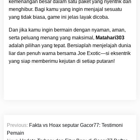
kemenangan besar dalam satu paket yang nyentrik dan
menghibur. Bagi kamu yang ingin menjajal sesuatu
yang tidak biasa, game ini jelas layak dicoba.
Dan jika kamu ingin bermain dengan nyaman, aman,
serta peluang menang yang maksimal,
Matahari303
adalah pilihan yang tepat. Bersiaplah menjelajah dunia
liar dan penuh warna bersama Joe Exotic—si eksentrik
yang siap memberimu kejutan di setiap putaran!
Post
Previous:
Fakta vs Hoax seputar Gacor77: Testimoni
navigation
Pemain