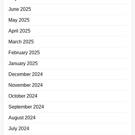
June 2025
May 2025
April 2025
March 2025
February 2025
January 2025
December 2024
November 2024
October 2024
September 2024
August 2024
July 2024