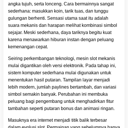
angka tujuh, serta lonceng. Cara bermainnya sangat
sederhana: masukkan koin, tarik tuas, dan tunggu
gulungan berhenti. Sensasi utama saat itu adalah
suara mekanis dan harapan melihat kombinasi simbol
sejajar. Meski sederhana, daya tariknya begitu kuat
karena menawarkan hiburan instan dengan peluang
kemenangan cepat.
Seiring perkembangan teknologi, mesin slot mekanis
mulai digantikan oleh versi elektronik. Pada tahap ini,
sistem komputer sederhana mulai digunakan untuk
menentukan hasil putaran. Tampilan layar menjadi
lebih modern, jumlah paylines bertambah, dan variasi
simbol semakin banyak. Perubahan ini membuka
peluang bagi pengembang untuk menghadirkan fitur
tambahan seperti putaran bonus dan animasi ringan.
Masuknya era internet menjadi titik balik terbesar
dalam evolusi slot. Permainan yang sebelumnya hanya