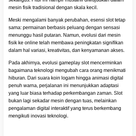
mesin fisik tradisional dengan skala kecil.
Meski mengalami banyak perubahan, esensi slot tetap
sama: permainan berbasis peluang dengan sensasi
menunggu hasil putaran. Namun, evolusi dari mesin
fisik ke online telah membawa peningkatan signifikan
dalam hal variasi, kreativitas, dan kenyamanan akses.
Pada akhirnya, evolusi gameplay slot mencerminkan
bagaimana teknologi mengubah cara orang menikmati
hiburan. Dari suara koin logam hingga animasi digital
penuh warna, perjalanan ini menunjukkan adaptasi
yang luar biasa terhadap perkembangan zaman. Slot
bukan lagi sekadar mesin dengan tuas, melainkan
pengalaman digital interaktif yang terus berkembang
mengikuti inovasi teknologi.