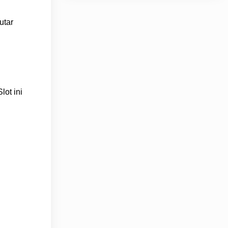
utar
lot ini