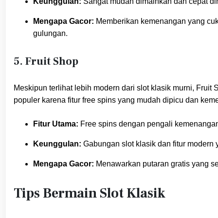
Keunggulan:
Sangat mudah dimainkan dan cepat dim
Mengapa Gacor:
Memberikan kemenangan yang cukup
gulungan.
5.
Fruit Shop
Meskipun terlihat lebih modern dari slot klasik murni, Fru
populer karena fitur free spins yang mudah dipicu dan ke
Fitur Utama:
Free spins dengan pengali kemenanga
Keunggulan:
Gabungan slot klasik dan fitur modern 
Mengapa Gacor:
Menawarkan putaran gratis yang s
Tips Bermain Slot Klasik