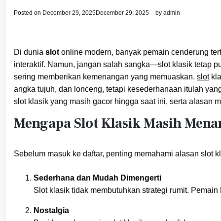
Posted on
December 29, 2025
December 29, 2025
by
admin
Di dunia
slot
online modern, banyak pemain cenderung tert
interaktif. Namun, jangan salah sangka—slot klasik tetap 
sering memberikan kemenangan yang memuaskan.
slot
kla
angka tujuh, dan lonceng, tetapi kesederhanaan itulah yan
slot klasik yang masih gacor hingga saat ini, serta alasan m
Mengapa Slot Klasik Masih Mena
Sebelum masuk ke daftar, penting memahami alasan slot kla
Sederhana dan Mudah Dimengerti
Slot klasik tidak membutuhkan strategi rumit. Pema
Nostalgia