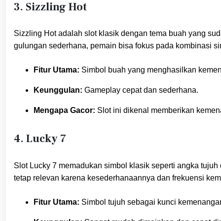
3.
Sizzling Hot
Sizzling Hot adalah slot klasik dengan tema buah yang su
gulungan sederhana, pemain bisa fokus pada kombinasi sim
Fitur Utama:
Simbol buah yang menghasilkan kemen
Keunggulan:
Gameplay cepat dan sederhana.
Mengapa Gacor:
Slot ini dikenal memberikan kemen
4.
Lucky 7
Slot Lucky 7 memadukan simbol klasik seperti angka tuju
tetap relevan karena kesederhanaannya dan frekuensi kem
Fitur Utama:
Simbol tujuh sebagai kunci kemenangan