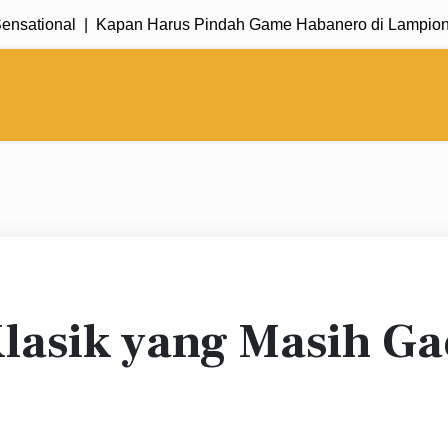
ational |
Kapan Harus Pindah Game Habanero di Lampiontogel 
Klasik yang Masih Ga