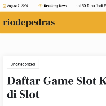
Skip
Breaking News
Pengalaman Main slotgacor: Dari Modal 50 Ribu Jadi Sens
August 7, 2026
to
content
riodepedras
Uncategorized
Daftar Game Slot 
di Slot