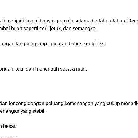
dah menjadi favorit banyak pemain selama bertahun-tahun. De
bol buah seperti ceri, jeruk, dan semangka.
angan langsung tanpa putaran bonus kompleks.
angan kecil dan menengah secara rutin.
h dan lonceng dengan peluang kemenangan yang cukup menarik. 
enangan yang stabil.
 besar.