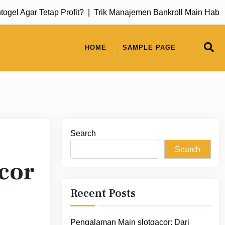
Agar Tetap Profit? |
Trik Manajemen Bankroll Main Habanero 
HOME
SAMPLE PAGE
Search
Search
cor
Recent Posts
Pengalaman Main slotgacor: Dari