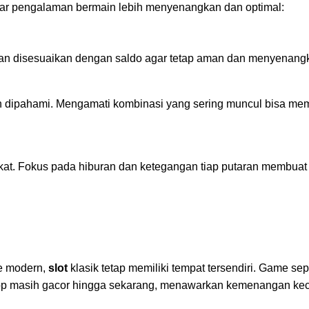
agar pengalaman bermain lebih menyenangkan dan optimal:
uhan disesuaikan dengan saldo agar tetap aman dan menyenang
ah dipahami. Mengamati kombinasi yang sering muncul bisa me
kat. Fokus pada hiburan dan ketegangan tiap putaran membuat
e modern,
slot
klasik tetap memiliki tempat tersendiri. Game sep
 Shop masih gacor hingga sekarang, menawarkan kemenangan kec