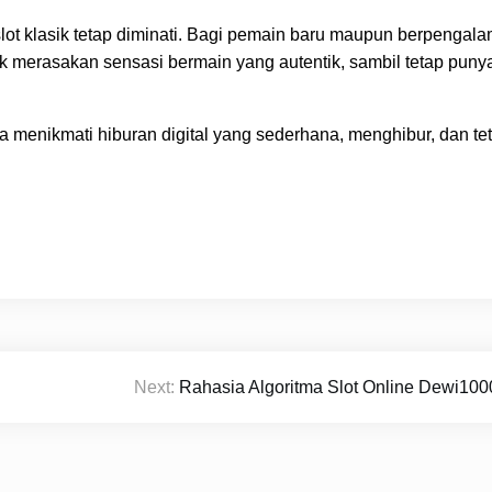
ot klasik tetap diminati. Bagi pemain baru maupun berpengala
k merasakan sensasi bermain yang autentik, sambil tetap puny
sa menikmati hiburan digital yang sederhana, menghibur, dan te
Next:
Rahasia Algoritma Slot Online Dewi100