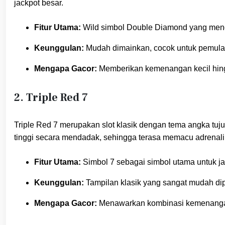
jackpot besar.
Fitur Utama:
Wild simbol Double Diamond yang me
Keunggulan:
Mudah dimainkan, cocok untuk pemul
Mengapa Gacor:
Memberikan kemenangan kecil hin
2.
Triple Red 7
Triple Red 7 merupakan slot klasik dengan tema angka tuj
tinggi secara mendadak, sehingga terasa memacu adrenali
Fitur Utama:
Simbol 7 sebagai simbol utama untuk j
Keunggulan:
Tampilan klasik yang sangat mudah di
Mengapa Gacor:
Menawarkan kombinasi kemenangan l