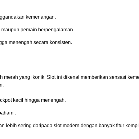
nggandakan kemenangan.
a maupun pemain berpengalaman.
gga menengah secara konsisten.
uh merah yang ikonik. Slot ini dikenal memberikan sensasi ke
n.
ackpot kecil hingga menengah.
pahami.
ebih sering daripada slot modern dengan banyak fitur kompl