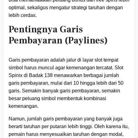
optimal, sekaligus mengatur strategi taruhan dengan
lebih cerdas.
Pentingnya Garis
Pembayaran (Paylines)
Garis pembayaran adalah jalur di layar slot tempat
simbol harus muncul agar kemenangan tercatat. Slot
Spinix di Badak 138 menawarkan berbagai jumlah
garis pembayaran, mulai dari 10 hingga lebih dari 50
garis. Semakin banyak garis pembayaran, semakin
besar peluang simbol membentuk kombinasi
kemenangan.
Namun, jumlah garis pembayaran yang banyak juga
berarti taruhan per putaran lebih tinggi. Oleh karena itu,
pemain harus menyesuaikan taruhan dengan modal,