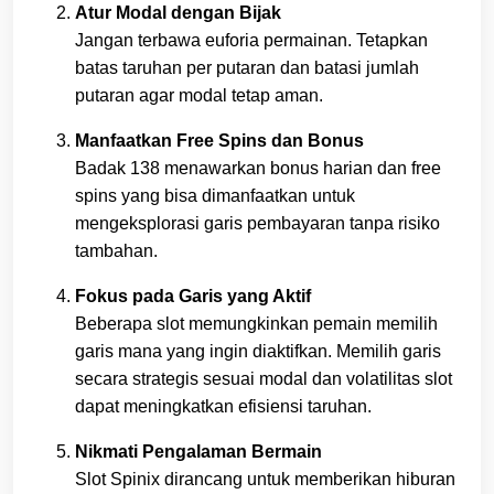
Atur Modal dengan Bijak
Jangan terbawa euforia permainan. Tetapkan
batas taruhan per putaran dan batasi jumlah
putaran agar modal tetap aman.
Manfaatkan Free Spins dan Bonus
Badak 138 menawarkan bonus harian dan free
spins yang bisa dimanfaatkan untuk
mengeksplorasi garis pembayaran tanpa risiko
tambahan.
Fokus pada Garis yang Aktif
Beberapa slot memungkinkan pemain memilih
garis mana yang ingin diaktifkan. Memilih garis
secara strategis sesuai modal dan volatilitas slot
dapat meningkatkan efisiensi taruhan.
Nikmati Pengalaman Bermain
Slot Spinix dirancang untuk memberikan hiburan