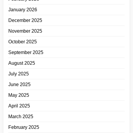
January 2026
December 2025
November 2025
October 2025
September 2025
August 2025
July 2025
June 2025
May 2025
April 2025
March 2025
February 2025