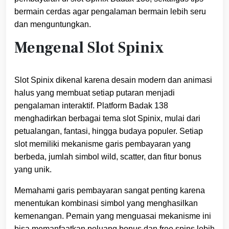
bermain cerdas agar pengalaman bermain lebih seru
dan menguntungkan.
Mengenal Slot Spinix
Slot Spinix dikenal karena desain modern dan animasi
halus yang membuat setiap putaran menjadi
pengalaman interaktif. Platform Badak 138
menghadirkan berbagai tema slot Spinix, mulai dari
petualangan, fantasi, hingga budaya populer. Setiap
slot memiliki mekanisme garis pembayaran yang
berbeda, jumlah simbol wild, scatter, dan fitur bonus
yang unik.
Memahami garis pembayaran sangat penting karena
menentukan kombinasi simbol yang menghasilkan
kemenangan. Pemain yang menguasai mekanisme ini
bisa memanfaatkan peluang bonus dan free spins lebih