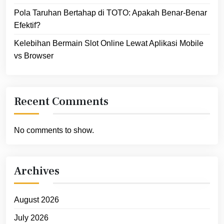
Pola Taruhan Bertahap di TOTO: Apakah Benar-Benar
Efektif?
Kelebihan Bermain Slot Online Lewat Aplikasi Mobile
vs Browser
Recent Comments
No comments to show.
Archives
August 2026
July 2026