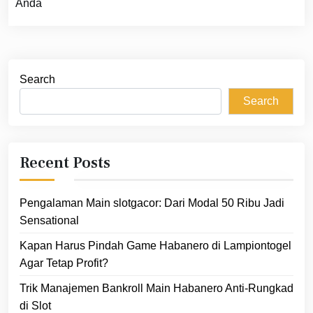
Anda
Search
Search
Recent Posts
Pengalaman Main slotgacor: Dari Modal 50 Ribu Jadi
Sensational
Kapan Harus Pindah Game Habanero di Lampiontogel
Agar Tetap Profit?
Trik Manajemen Bankroll Main Habanero Anti-Rungkad
di Slot