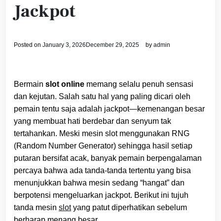
Jackpot
Posted on
January 3, 2026
December 29, 2025
by
admin
Bermain
slot online
memang selalu penuh sensasi
dan kejutan. Salah satu hal yang paling dicari oleh
pemain tentu saja adalah jackpot—kemenangan besar
yang membuat hati berdebar dan senyum tak
tertahankan. Meski mesin slot menggunakan RNG
(Random Number Generator) sehingga hasil setiap
putaran bersifat acak, banyak pemain berpengalaman
percaya bahwa ada tanda-tanda tertentu yang bisa
menunjukkan bahwa mesin sedang “hangat” dan
berpotensi mengeluarkan jackpot. Berikut ini tujuh
tanda mesin
slot
yang patut diperhatikan sebelum
berharap menang besar.