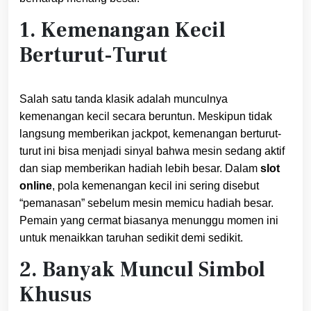
1. Kemenangan Kecil
Berturut-Turut
Salah satu tanda klasik adalah munculnya
kemenangan kecil secara beruntun. Meskipun tidak
langsung memberikan jackpot, kemenangan berturut-
turut ini bisa menjadi sinyal bahwa mesin sedang aktif
dan siap memberikan hadiah lebih besar. Dalam
slot
online
, pola kemenangan kecil ini sering disebut
“pemanasan” sebelum mesin memicu hadiah besar.
Pemain yang cermat biasanya menunggu momen ini
untuk menaikkan taruhan sedikit demi sedikit.
2. Banyak Muncul Simbol
Khusus