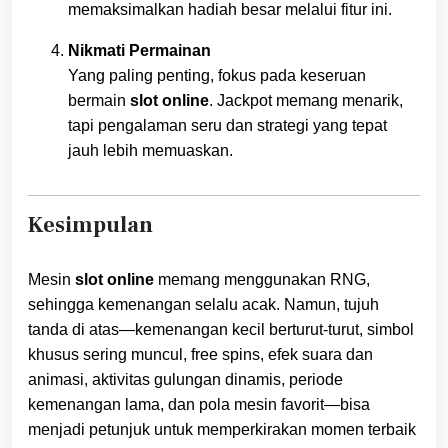
memaksimalkan hadiah besar melalui fitur ini.
Nikmati Permainan
Yang paling penting, fokus pada keseruan
bermain
slot online
. Jackpot memang menarik,
tapi pengalaman seru dan strategi yang tepat
jauh lebih memuaskan.
Kesimpulan
Mesin
slot online
memang menggunakan RNG,
sehingga kemenangan selalu acak. Namun, tujuh
tanda di atas—kemenangan kecil berturut-turut, simbol
khusus sering muncul, free spins, efek suara dan
animasi, aktivitas gulungan dinamis, periode
kemenangan lama, dan pola mesin favorit—bisa
menjadi petunjuk untuk memperkirakan momen terbaik