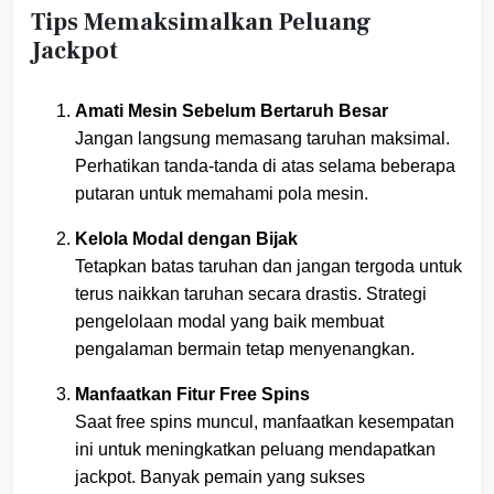
Tips Memaksimalkan Peluang
Jackpot
Amati Mesin Sebelum Bertaruh Besar
Jangan langsung memasang taruhan maksimal.
Perhatikan tanda-tanda di atas selama beberapa
putaran untuk memahami pola mesin.
Kelola Modal dengan Bijak
Tetapkan batas taruhan dan jangan tergoda untuk
terus naikkan taruhan secara drastis. Strategi
pengelolaan modal yang baik membuat
pengalaman bermain tetap menyenangkan.
Manfaatkan Fitur Free Spins
Saat free spins muncul, manfaatkan kesempatan
ini untuk meningkatkan peluang mendapatkan
jackpot. Banyak pemain yang sukses