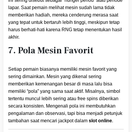
ini sering disebut sebagai “hunger period” atau periode
lapar. Saat pemain melihat mesin sudah lama tidak
memberikan hadiah, mereka cenderung merasa saat
yang tepat untuk bertaruh lebih tinggi, meskipun tetap
harus berhati-hati karena RNG tetap menentukan hasil
akhir.
7. Pola Mesin Favorit
Setiap pemain biasanya memiliki mesin favorit yang
sering dimainkan. Mesin yang dikenal sering
memberikan kemenangan besar di masa lalu bisa
memiliki “pola” yang sama saat aktif. Misalnya, simbol
tertentu muncul lebih sering atau free spins diberikan
secara konsisten. Mengenali pola ini membutuhkan
pengalaman dan observasi, tapi bisa menjadi petunjuk
tambahan saat mencari jackpot dalam
slot online
.