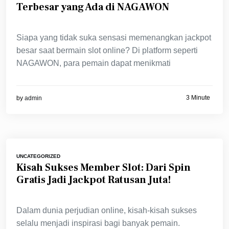
Terbesar yang Ada di NAGAWON
Siapa yang tidak suka sensasi memenangkan jackpot
besar saat bermain slot online? Di platform seperti
NAGAWON, para pemain dapat menikmati
3 Minute
by
admin
UNCATEGORIZED
Kisah Sukses Member Slot: Dari Spin
Gratis Jadi Jackpot Ratusan Juta!
Dalam dunia perjudian online, kisah-kisah sukses
selalu menjadi inspirasi bagi banyak pemain.