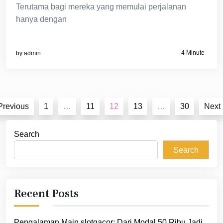
Terutama bagi mereka yang memulai perjalanan
hanya dengan
4 Minute
by
admin
Posts
Previous
1
…
11
12
13
…
30
Next
pagination
Search
Search
Recent Posts
Pengalaman Main slotgacor: Dari Modal 50 Ribu Jadi