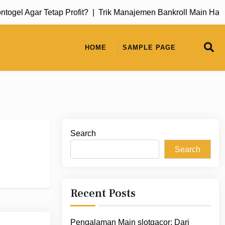
el Agar Tetap Profit? |
Trik Manajemen Bankroll Main Habane
HOME
SAMPLE PAGE
Search
Search
Recent Posts
Pengalaman Main slotgacor: Dari