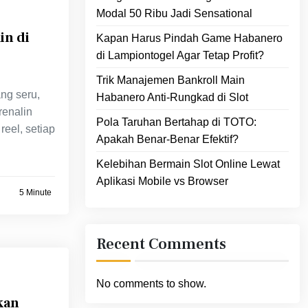
Modal 50 Ribu Jadi Sensational
in di
Kapan Harus Pindah Game Habanero
di Lampiontogel Agar Tetap Profit?
Trik Manajemen Bankroll Main
ng seru,
Habanero Anti-Rungkad di Slot
renalin
Pola Taruhan Bertahap di TOTO:
reel, setiap
Apakah Benar-Benar Efektif?
Kelebihan Bermain Slot Online Lewat
Aplikasi Mobile vs Browser
5 Minute
Recent Comments
No comments to show.
kan