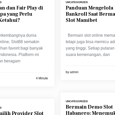
D
UNCATEGORIZED
 dan Fair Play di
Panduan Mengelola
Apa yang Perlu
Bankroll Saat Berma
Ketahui?
Slot Mamibet
erkembangnya dunia
Bermain slot online mema
online, Slot88 semakin
tetapi juga bisa memicu ad
ihan favorit bagi banyak
yang tinggi. Setiap putaran 
ndonesia. Platform ini
suara kemenangan, dan
n beragam
by
admin
4 Minute
UNCATEGORIZED
Bermain Demo Slot
D
Habanero: Menemu
ilih Provider Slot