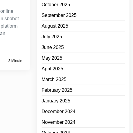
October 2025
 online
September 2025
en sbobet
platform
August 2025
kan
July 2025
June 2025
May 2025
3 Minute
April 2025
March 2025
February 2025
January 2025
December 2024
November 2024
October 2024