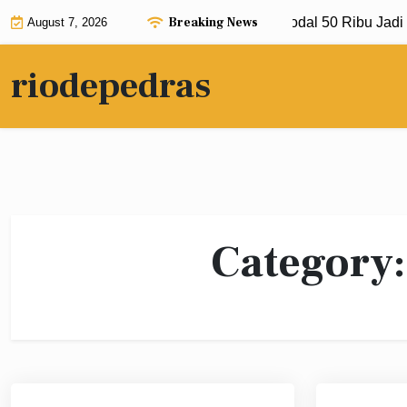
Skip
Breaking News
Pengalaman Main slotgacor: Dari Modal 50 Ribu Jadi Se
August 7, 2026
to
content
riodepedras
Category